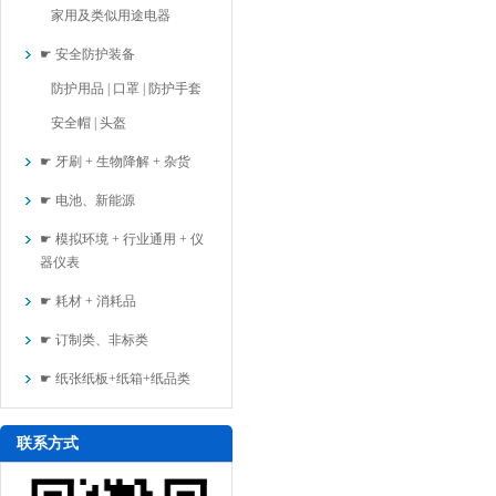
家用及类似用途电器
☛ 安全防护装备
防护用品 | 口罩 | 防护手套
安全帽 | 头盔
☛ 牙刷 + 生物降解 + 杂货
☛ 电池、新能源
☛ 模拟环境 + 行业通用 + 仪
器仪表
☛ 耗材 + 消耗品
☛ 订制类、非标类
☛ 纸张纸板+纸箱+纸品类
联系方式