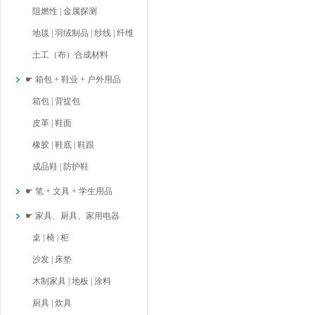
阻燃性 | 金属探测
地毯 | 羽绒制品 | 纱线 | 纤维
土工（布）合成材料
☛ 箱包 + 鞋业 + 户外用品
箱包 | 背提包
皮革 | 鞋面
橡胶 | 鞋底 | 鞋跟
成品鞋 | 防护鞋
☛ 笔 + 文具 + 学生用品
☛ 家具、厨具、家用电器
桌 | 椅 | 柜
沙发 | 床垫
木制家具 | 地板 | 涂料
厨具 | 炊具