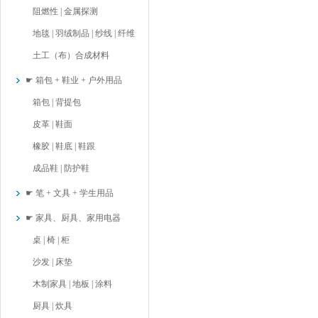
阻燃性 | 金属探测
地毯 | 羽绒制品 | 纱线 | 纤维
土工（布）合成材料
☛ 箱包 + 鞋业 + 户外用品
箱包 | 背提包
皮革 | 鞋面
橡胶 | 鞋底 | 鞋跟
成品鞋 | 防护鞋
☛ 笔 + 文具 + 学生用品
☛ 家具、厨具、家用电器
桌 | 椅 | 柜
沙发 | 床垫
木制家具 | 地板 | 涂料
厨具 | 炊具