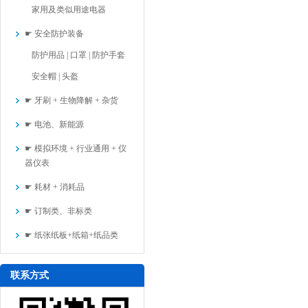
家用及类似用途电器
☛ 安全防护装备
防护用品 | 口罩 | 防护手套
安全帽 | 头盔
☛ 牙刷 + 生物降解 + 杂货
☛ 电池、新能源
☛ 模拟环境 + 行业通用 + 仪
器仪表
☛ 耗材 + 消耗品
☛ 订制类、非标类
☛ 纸张纸板+纸箱+纸品类
联系方式