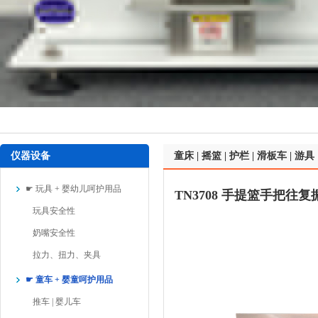
仪器设备
童床 | 摇篮 | 护栏 | 滑板车 | 游具
☛ 玩具 + 婴幼儿呵护用品
TN3708 手提篮手把往复振
玩具安全性
奶嘴安全性
拉力、扭力、夹具
☛ 童车 + 婴童呵护用品
推车 | 婴儿车