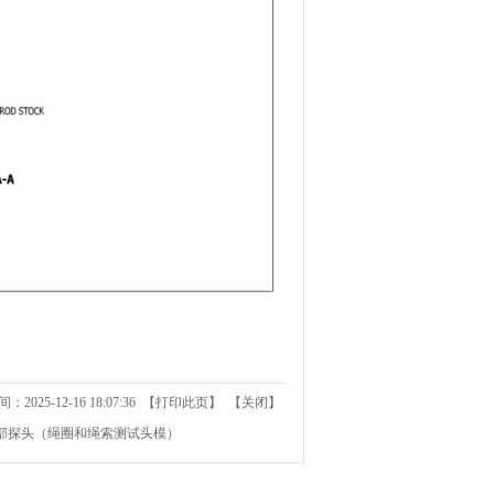
025-12-16 18:07:36 【
打印此页
】 【
关闭
】
63 头部探头（绳圈和绳索测试头模）