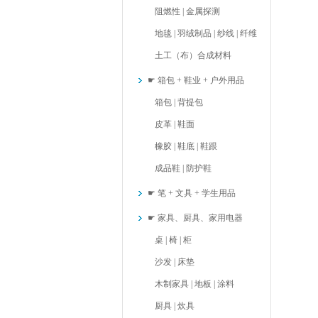
阻燃性 | 金属探测
地毯 | 羽绒制品 | 纱线 | 纤维
土工（布）合成材料
☛ 箱包 + 鞋业 + 户外用品
箱包 | 背提包
皮革 | 鞋面
橡胶 | 鞋底 | 鞋跟
成品鞋 | 防护鞋
☛ 笔 + 文具 + 学生用品
☛ 家具、厨具、家用电器
桌 | 椅 | 柜
沙发 | 床垫
木制家具 | 地板 | 涂料
厨具 | 炊具