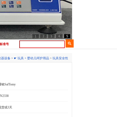
1
2
3
4
5
/标准号
仪器设备
>
☛ 玩具 + 婴幼儿呵护用品
>
玩具安全性
通铭SafTomy
N2338
现货或3天