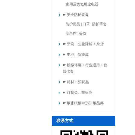
家用及类似用途电器
☛ 安全防护装备
防护用品 | 口罩 | 防护手套
安全帽 | 头盔
☛ 牙刷 + 生物降解 + 杂货
☛ 电池、新能源
☛ 模拟环境 + 行业通用 + 仪
器仪表
☛ 耗材 + 消耗品
☛ 订制类、非标类
☛ 纸张纸板+纸箱+纸品类
联系方式