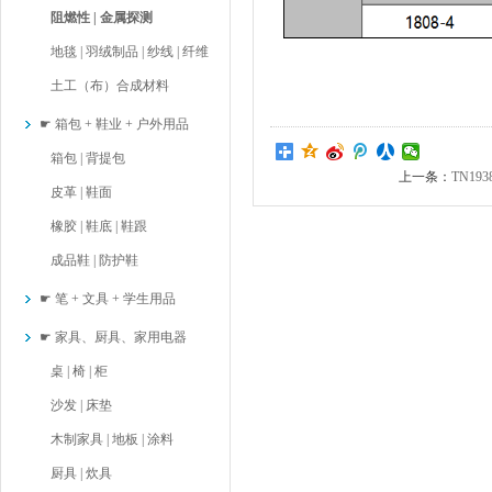
阻燃性 | 金属探测
地毯 | 羽绒制品 | 纱线 | 纤维
土工（布）合成材料
☛ 箱包 + 鞋业 + 户外用品
箱包 | 背提包
上一条：
TN1
皮革 | 鞋面
橡胶 | 鞋底 | 鞋跟
成品鞋 | 防护鞋
☛ 笔 + 文具 + 学生用品
☛ 家具、厨具、家用电器
桌 | 椅 | 柜
沙发 | 床垫
木制家具 | 地板 | 涂料
厨具 | 炊具