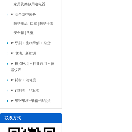
家用及类似用途电器
☛ 安全防护装备
防护用品 | 口罩 | 防护手套
安全帽 | 头盔
☛ 牙刷 + 生物降解 + 杂货
☛ 电池、新能源
☛ 模拟环境 + 行业通用 + 仪
器仪表
☛ 耗材 + 消耗品
☛ 订制类、非标类
☛ 纸张纸板+纸箱+纸品类
联系方式